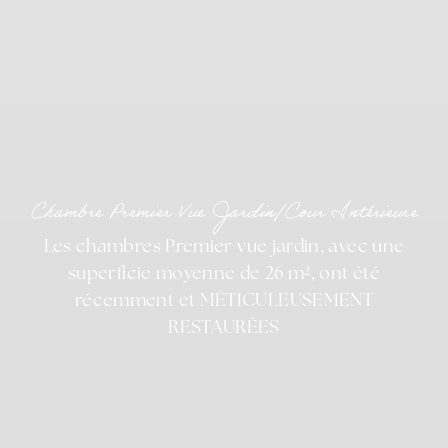
_uetsid
Tracking/Advertising
heures
Bing
1
_uetvid
Tracking/Advertising
année
Confirmer la sélection
Moins de détails
Chambre Premier Vue Jardin/Cour Intérieure
Les chambres Premier vue jardin, avec une
superficie moyenne de 26 m², ont été
récemment et MÉTICULEUSEMENT
RESTAURÉES