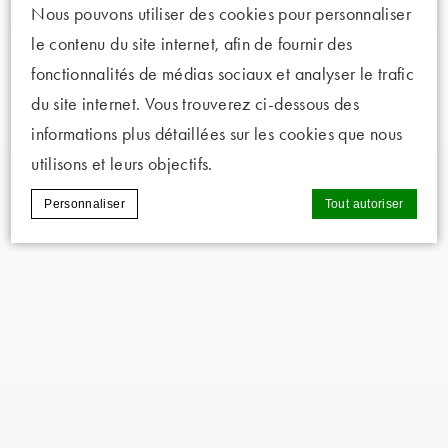
Nous pouvons utiliser des cookies pour personnaliser
le contenu du site internet, afin de fournir des
fonctionnalités de médias sociaux et analyser le trafic
du site internet. Vous trouverez ci-dessous des
informations plus détaillées sur les cookies que nous
utilisons et leurs objectifs.
Personnaliser
Tout autoriser
Déclaration de cookie par
d-edge Macaron CMP
. Dernière mise
à jour: 2025-02-06.
Que sont les cookies?
Les cookies sont de petits morceaux
d'informations textuelles qui sont utilisés par
le site internet pour améliorer l'expérience
utilisateur. Acceptez tous les cookies ou