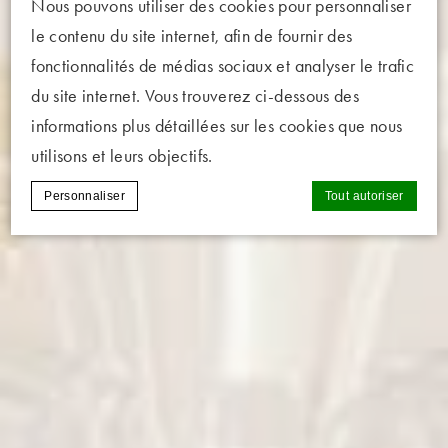
Nous pouvons utiliser des cookies pour personnaliser
le contenu du site internet, afin de fournir des
fonctionnalités de médias sociaux et analyser le trafic
du site internet. Vous trouverez ci-dessous des
informations plus détaillées sur les cookies que nous
utilisons et leurs objectifs.
Personnaliser
Tout autoriser
Déclaration de cookie par
d-edge Macaron CMP
. Dernière mise
à jour: 2025-02-06.
Que sont les cookies?
Les cookies sont de petits morceaux
d'informations textuelles qui sont utilisés par
le site internet pour améliorer l'expérience
utilisateur. Acceptez tous les cookies ou