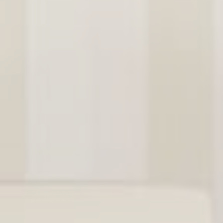
d'utilisateur afin de suivre son comportement
et ses habitudes sur le Web à des fins de
marketing.
Nom
Fournisseur
Objectif
Durée
Bing
1
MUID
Tracking/Advertising
année
Bing
24
_uetsid
Tracking/Advertising
heures
Bing
1
_uetvid
Tracking/Advertising
année
Données des utilisateurs
publicitaires
Donnez votre consentement pour l'envoi de
données utilisateur liées à la publicité à
Google.