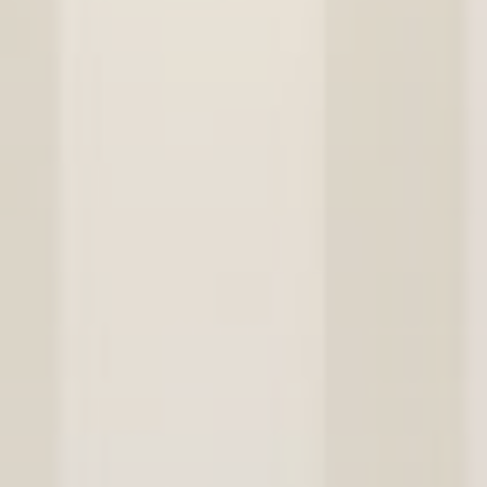
Remember user'
D-edge
consent on
fb_cookie_law_consent
Cookie
Cookies and
Consent
consent Identifier
Statistiques
Les cookies de ce type sont utilisés pour
collecter des informations sur le parcours de
navigation de l'utilisateur dans le but
d'analyser les statistiques de manière
agrégée afin d'améliorer le site internet.
Nom
Fournisseur
Objectif
Durée
Google Analytics
allows user
tracking to
Google
_ga
enhance the
2 ans
Analytics
website