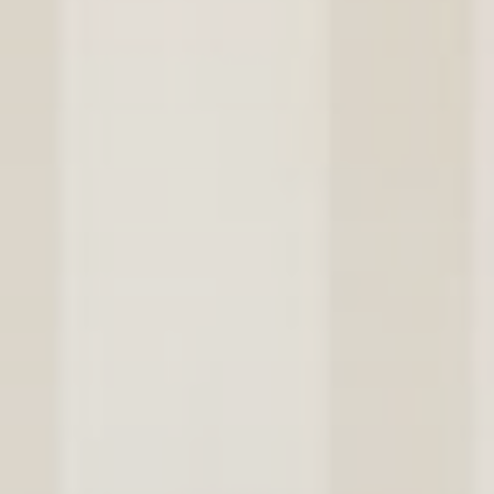
performance and
experience
Google Analytics
allows user
tracking to
Google
_ga_NX7RYZ8PB6
enhance the
2 ans
Analytics
website
performance and
experience
Google Analytics
allows user
tracking to
Google
_ga_CMJG3ZE5EE
enhance the
2 ans
Analytics
website
performance and
experience
Marketing et publicités
Les cookies marketing seront principalement
utilisés par des tiers pour créer un profil