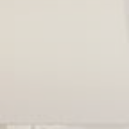
Nom
Fournisseur
Objectif
Durée
Bing
1
MUID
Tracking/Advertising
année
Bing
24
_uetsid
Tracking/Advertising
heures
Bing
1
_uetvid
Tracking/Advertising
année
Annonces personnalisées
Donner le consentement à des tiers pour la
publicité personnalisée
Nom
Fournisseur
Objectif
Durée
Bing
1
MUID
Tracking/Advertising
année
Bing
24
_uetsid