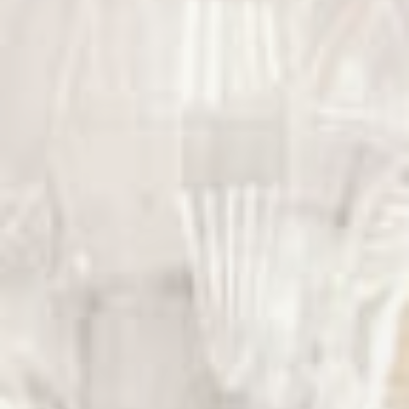
choisissez les catégories que vous souhaitez
autoriser.
relative aux cookies
Nécessaire
Les cookies nécessaires permettent au site
internet de se comporter correctement en
permettant des fonctionnalités de base telles
que les connexions aux zones privées ou la
navigation sur le site.
Il n'y a pas de cookies de ce type.
Préférences