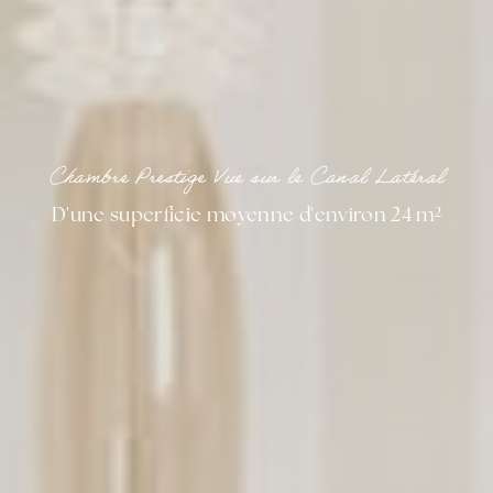
Tracking/Advertising
heures
Bing
1
_uetvid
Tracking/Advertising
année
Confirmer la sélection
Moins de détails
Chambre Prestige Vue sur le Canal Latéral
D'une superficie moyenne d'environ 24 m²