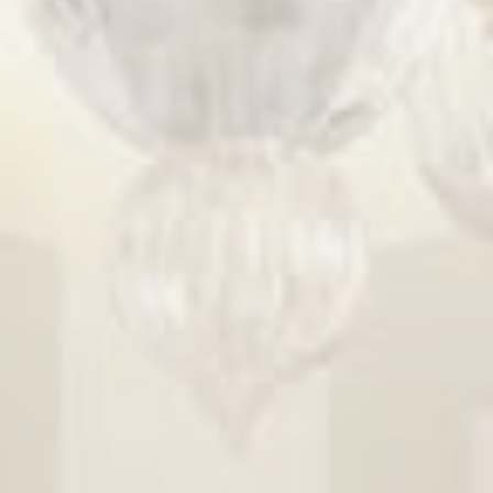
Les cookies de préférence permettent de
sauvegarder les préférences de l'utilisateur
pour la prochaine visite. Par exemple, ils
pourraient contenir la langue de l'utilisateur.
Nom
Fournisseur
Objectif
Remember user'
D-edge
consent on
_deCookiesConsent
Cookie
Cookies and
Consent
consent Identifier
Remember user'
D-edge
consent on
_deCookiesConsentID
Cookie
Cookies and
Consent
consent Identifier
Remember user'
D-edge
consent on
_deCountryResp
Cookie
Cookies and
Consent
consent Identifier
Remember user'
D-edge
consent on
_deCookiesConsentDeleteKey
Cookie
Cookies and
Consent
consent Identifier