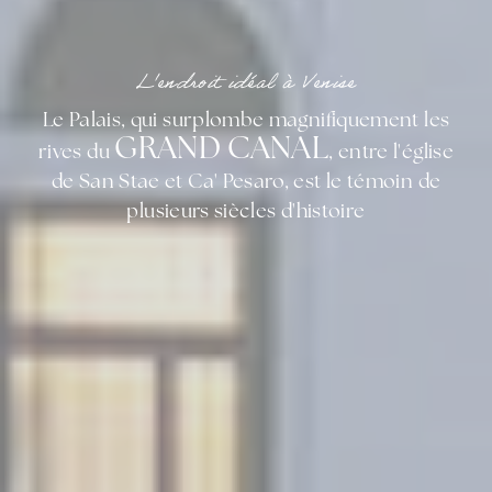
L'endroit idéal à Venise
Le Palais, qui surplombe magnifiquement les
GRAND CANAL
rives du
, entre l'église
de San Stae et Ca' Pesaro, est le témoin de
plusieurs siècles d'histoire