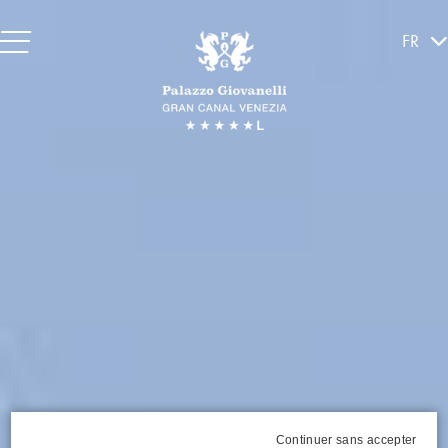
FR
Continuer sans accepter