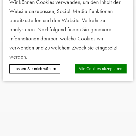
Wir können Cookies verwenden, um den Inhalt der
Website anzupassen, Social-Media-Funktionen
bereitzustellen und den Website-Verkehr zu
analysieren. Nachfolgend finden Sie genauere
Informationen darüber, welche Cookies wir
verwenden und zu welchem Zweck sie eingesetzt
werden.
Lassen Sie mich wählen
Alle Cookies akzeptieren
Cookie-Erklärung von
d-edge Macaron CMP
. Letzte
Aktualisierung: 2025-02-06.
Was sind Cookies?
Cookies sind kleine Textinformationen, die
von der Website verwendet werden, um die
Benutzerfreundlichkeit zu verbessern.