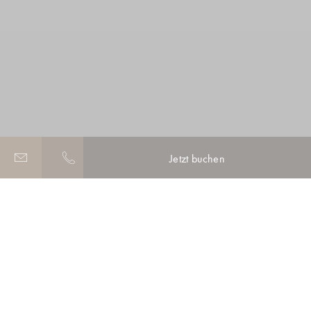
Jetzt buchen
Cookie-Richtlinien und
Einstellungen
VERWENDUNG VON COOKIES DURCH DAS HOTEL
PALAZZO GIOVANELLI