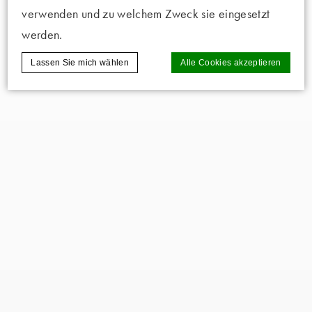
verwenden und zu welchem Zweck sie eingesetzt
werden.
Lassen Sie mich wählen
Alle Cookies akzeptieren
Cookie-Erklärung von
d-edge Macaron CMP
. Letzte
Aktualisierung: 2025-02-06.
Was sind Cookies?
Cookies sind kleine Textinformationen, die
von der Website verwendet werden, um die
Benutzerfreundlichkeit zu verbessern.
Akzeptieren Sie alle Cookies oder wählen
Sie die Kategorien, die Sie zulassen
möchten.
Cookie-Richtlinie