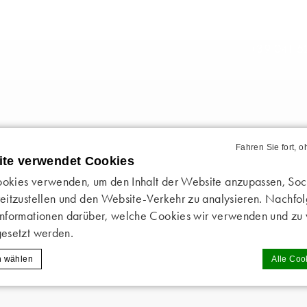
+39 041 5
Fahren Sie fort, 
ite verwendet Cookies
okies verwenden, um den Inhalt der Website anzupassen, So
eitzustellen und den Website-Verkehr zu analysieren. Nachfo
Informationen darüber, welche Cookies wir verwenden und z
gesetzt werden.
h wählen
Alle Coo
g von
d-edge Macaron CMP
. Letzte Aktualisierung: 2025-02-06.