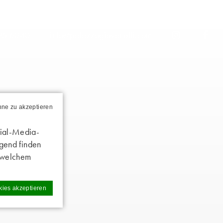
25 6040
info@palazzogiovanelli.com
ohne zu akzeptieren
cial-Media-
lgend finden
u welchem
kies akzeptieren