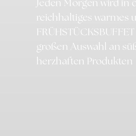
Jeden Morgen wird in d
reichhaltiges warmes u
Werb
FRÜHSTÜCKSBUFFET se
Erteilen Si
Werbung a
großen Auswahl an sü
Name
herzhaften Produkten
MUID
Bin
_uetsid
Bin
_uetvid
Bin
Pers
Erteilen Sie
Name
MUID
Bin