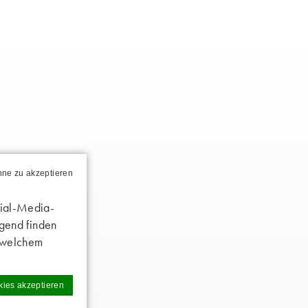
25 6040
info@palazzogiovanelli.com
ohne zu akzeptieren
cial-Media-
lgend finden
u welchem
kies akzeptieren