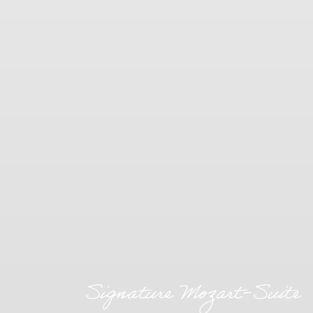
_uetsid
Bin
_uetvid
Bin
Werb
Erteilen Si
Werbung a
Name
MUID
Bin
_uetsid
Bin
_uetvid
Bin
Pers
Signature Mozart-Suite
Erteilen Sie