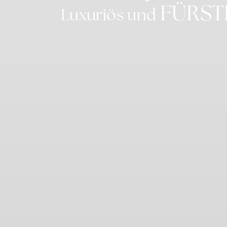
Name
FÜRST
Luxuriös und
MUID
Bin
_uetsid
Bin
_uetvid
Bin
Auswahl bes