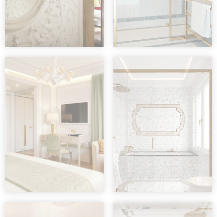
Beispiel die Benutzersprache speichern.
Name
Anbieter
Zweck
Remember user's
D-edge
consent on
_deCookiesConsent
Cookie
Cookies and
Consent
consent Identifier.
Remember user's
D-edge
consent on
_deCookiesConsentID
Cookie
Cookies and
Consent
consent Identifier.
Remember user's
D-edge
consent on
_deCountryResp
Cookie
Cookies and
Consent
consent Identifier.
Remember user's
D-edge
consent on
_deCookiesConsentDeleteKey
Cookie
Cookies and
Consent
consent Identifier.
Remember user's
D-edge
consent on
fb_cookie_law_consent
Cookie
Cookies and
Consent