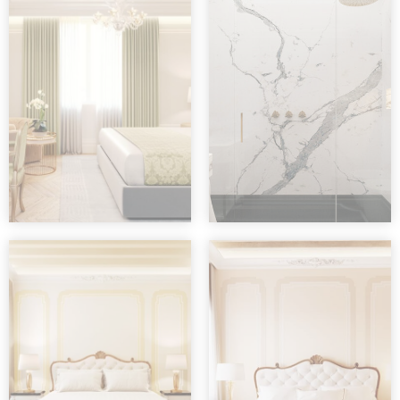
consent Identifier.
Statistik
Cookies dieser Art werden verwendet, um
Informationen über den Navigationspfad des
Benutzers zu sammeln, mit dem Ziel, die
Statistiken in einer aggregierten Weise zu
analysieren, um die Website zu verbessern
Name
Anbieter
Zweck
Dauer
Google Analytics
allows user
tracking to
Google
2
_ga
enhance the
Analytics
Jahre
website
performance and
experience
Google Analytics