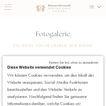
DE
Fotogalerie
EIN HOTEL VOLLER CHARME UND KLASSE
Ein Hotel voller Charme und Klasse mit privatem
Fahren Sie fort, ohne zu akzeptieren
Liegeplatz für Boote am Canal Grande, das elegante
Diese Website verwendet Cookies
und einladende Zimmer und Suiten sowie
Wir können Cookies verwenden, um den Inhalt der
Dienstleistungen bietet, die von bester venezianischer
Website anzupassen, Social-Media-Funktionen
Gastfreundschaft geprägt sind.
bereitzustellen und den Website-Verkehr zu
analysieren. Nachfolgend finden Sie genauere
Informationen darüber, welche Cookies wir