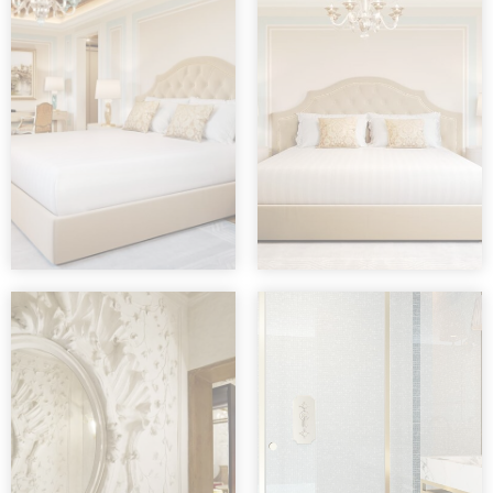
Erforderlich
Notwendige Cookies ermöglichen das
ordnungsgemäße Funktionieren der Website,
indem sie grundlegende Funktionen wie die
Anmeldung im privaten Bereich oder die
Navigation auf der Website ermöglichen
Es sind keine Cookies dieser Art
vorhanden.
Voreinstellungen
Präferenz-Cookies ermöglichen es, die
Präferenzen des Benutzers für den nächsten
Besuch zu speichern. Sie könnten zum