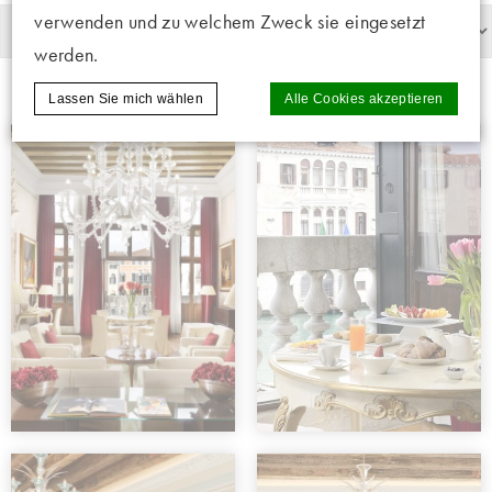
verwenden und zu welchem Zweck sie eingesetzt
werden.
Lassen Sie mich wählen
Alle Cookies akzeptieren
Cookie-Erklärung von
d-edge Macaron CMP
. Letzte
Aktualisierung: 2025-02-06.
Was sind Cookies?
Cookies sind kleine Textinformationen, die
von der Website verwendet werden, um die
Benutzerfreundlichkeit zu verbessern.
Akzeptieren Sie alle Cookies oder wählen
Sie die Kategorien, die Sie zulassen
möchten.
Cookie-Richtlinie