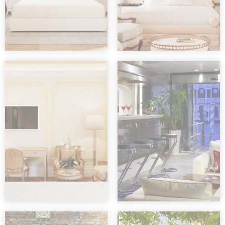
allows user
tracking to
Google
2
_ga_NX7RYZ8PB6
enhance the
Analytics
Jahre
website
performance and
experience
Google Analytics
allows user
tracking to
Google
2
_ga_CMJG3ZE5EE
enhance the
Analytics
Jahre
website
performance and
experience
Marketing und Werbung
Marketing-Cookies werden hauptsächlich
von Dritten verwendet, um ein Benutzerprofil
zu erstellen, um sein Verhalten und seine
Gewohnheiten im gesamten Web für
Marketingzwecke zu verfolgen.