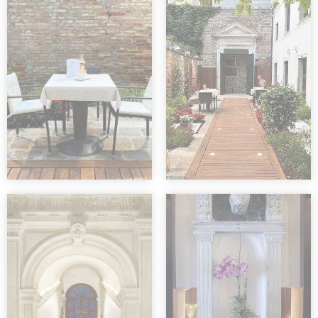
Name
Anbieter
Zweck
Dauer
Bing
MUID
1 Jahr
Tracking/Advertising
Bing
24
_uetsid
Tracking/Advertising
Stunden
Bing
_uetvid
1 Jahr
Tracking/Advertising
Werbenutzerdaten
Erteilen Sie Ihre Einwilligung zur
Übermittlung von Nutzerdaten im
Zusammenhang mit Werbung an Google.
Name
Anbieter
Zweck
Dauer
Bing
MUID
1 Jahr
Tracking/Advertising