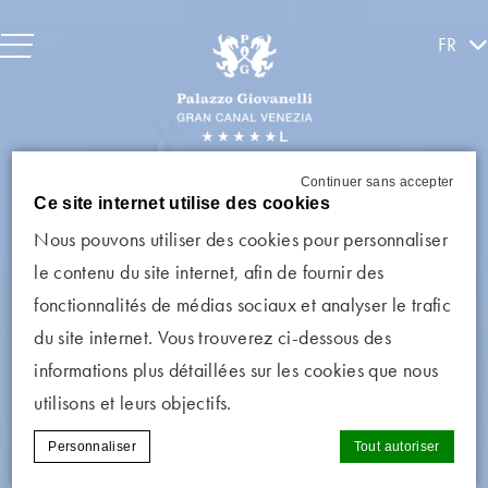
FR
Continuer sans accepter
Ce site internet utilise des cookies
Nous pouvons utiliser des cookies pour personnaliser
le contenu du site internet, afin de fournir des
fonctionnalités de médias sociaux et analyser le trafic
du site internet. Vous trouverez ci-dessous des
informations plus détaillées sur les cookies que nous
utilisons et leurs objectifs.
Personnaliser
Tout autoriser