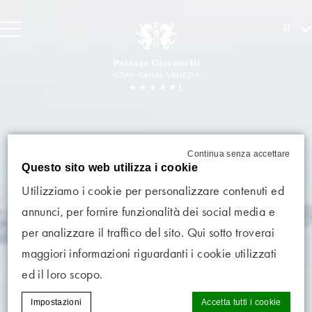
IT
Continua senza accettare
Questo sito web utilizza i cookie
Utilizziamo i cookie per personalizzare contenuti ed
annunci, per fornire funzionalità dei social media e
per analizzare il traffico del sito. Qui sotto troverai
maggiori informazioni riguardanti i cookie utilizzati
ed il loro scopo.
Impostazioni
Accetta tutti i cookie